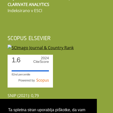
CLARIVATE ANALYTICS
Indeksirano v ESCI
SCOPUS ELSEVIER
1.6
2024
CiteScore
82nd percentile
Powered by
SNIP (2021): 0,79
CiteScoreTracker (2022): 1,8
Ta spletna stran uporablja piškotke, da vam