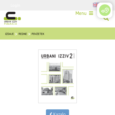
Login
Menu
IZDAJE
REDNE
POVZETEK
Kazalo