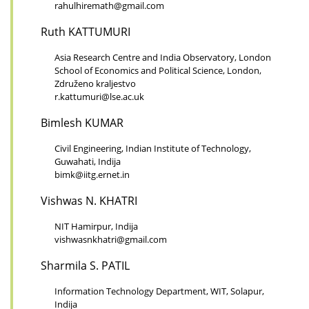
rahulhiremath@gmail.com
Ruth KATTUMURI
Asia Research Centre and India Observatory, London
School of Economics and Political Science, London,
Združeno kraljestvo
r.kattumuri@lse.ac.uk
Bimlesh KUMAR
Civil Engineering, Indian Institute of Technology,
Guwahati, Indija
bimk@iitg.ernet.in
Vishwas N. KHATRI
NIT Hamirpur, Indija
vishwasnkhatri@gmail.com
Sharmila S. PATIL
Information Technology Department, WIT, Solapur,
Indija