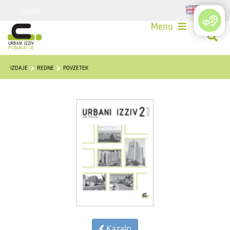
Login
Menu
IZDAJE
REDNE
POVZETEK
Kazalo