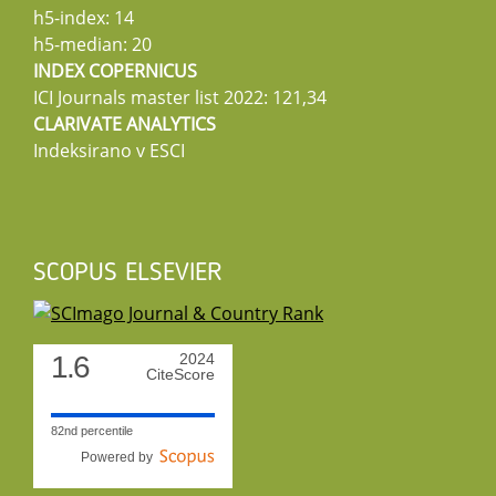
h5-index: 14
h5-median: 20
INDEX COPERNICUS
ICI Journals master list 2022: 121,34
CLARIVATE ANALYTICS
Indeksirano v ESCI
SCOPUS ELSEVIER
1.6
2024
CiteScore
82nd percentile
Powered by