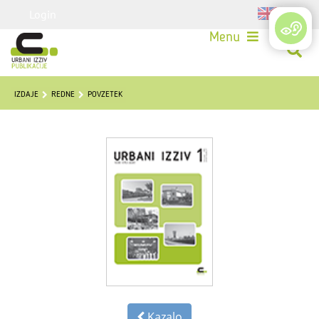
Login
Menu
IZDAJE
REDNE
POVZETEK
Kazalo