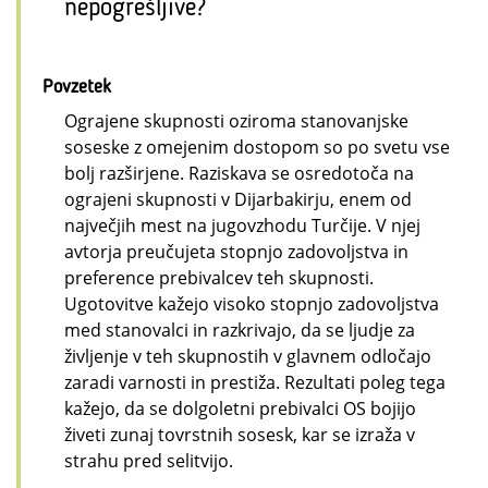
nepogrešljive?
Povzetek
Ograjene skupnosti oziroma stanovanjske
soseske z omejenim dostopom so po svetu vse
bolj razširjene. Raziskava se osredotoča na
ograjeni skupnosti v Dijarbakirju, enem od
največjih mest na jugovzhodu Turčije. V njej
avtorja preučujeta stopnjo zadovoljstva in
preference prebivalcev teh skupnosti.
Ugotovitve kažejo visoko stopnjo zadovoljstva
med stanovalci in razkrivajo, da se ljudje za
življenje v teh skupnostih v glavnem odločajo
zaradi varnosti in prestiža. Rezultati poleg tega
kažejo, da se dolgoletni prebivalci OS bojijo
živeti zunaj tovrstnih sosesk, kar se izraža v
strahu pred selitvijo.