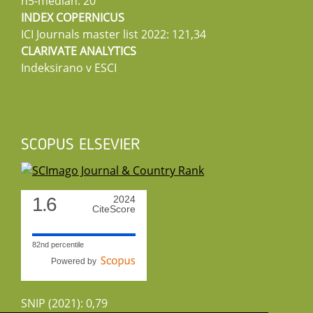
h5-median: 20
INDEX COPERNICUS
ICI Journals master list 2022: 121,34
CLARIVATE ANALYTICS
Indeksirano v ESCI
SCOPUS ELSEVIER
1.6
2024
CiteScore
82nd percentile
Powered by
SNIP (2021): 0,79