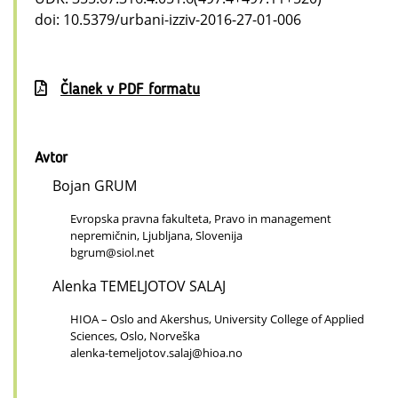
doi: 10.5379/urbani-izziv-2016-27-01-006
Članek v PDF formatu
Avtor
Bojan GRUM
Evropska pravna fakulteta, Pravo in management
nepremičnin, Ljubljana, Slovenija
bgrum@siol.net
Alenka TEMELJOTOV SALAJ
HIOA – Oslo and Akershus, University College of Applied
Sciences, Oslo, Norveška
alenka-temeljotov.salaj@hioa.no