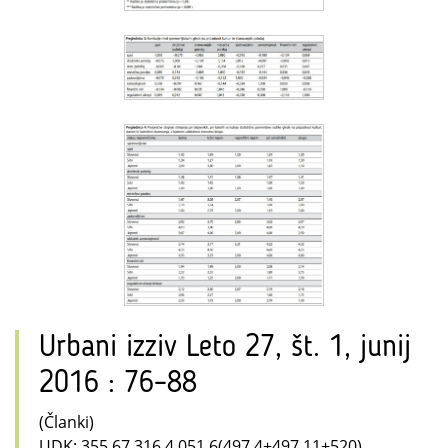
Urbani izziv Leto 27, št. 1, junij
2016 : 76–88
(Članki)
UDK: 355.67.316.4.051.6(497.4+497.11+520)