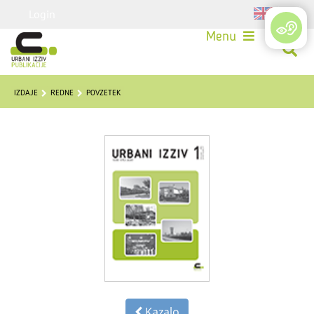
Login
Menu
IZDAJE
REDNE
POVZETEK
Kazalo