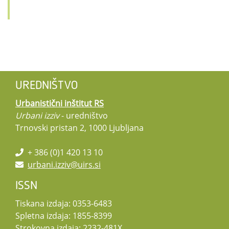
UREDNIŠTVO
Urbanistični inštitut RS
Urbani izziv
- uredništvo
Trnovski pristan 2, 1000 Ljubljana
+ 386 (0)1 420 13 10
urbani.izziv@uirs.si
ISSN
Tiskana izdaja: 0353-6483
Spletna izdaja: 1855-8399
Strokovna izdaja: 2232-481X