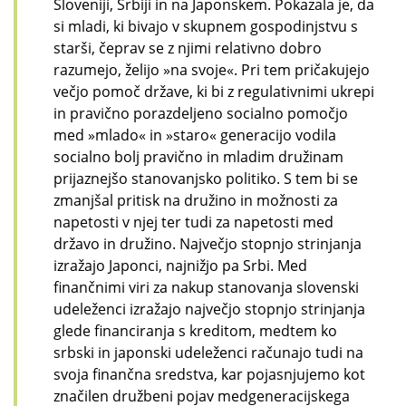
Sloveniji, Srbiji in na Japonskem. Pokazala je, da
si mladi, ki bivajo v skupnem gospodinjstvu s
starši, čeprav se z njimi relativno dobro
razumejo, želijo »na svoje«. Pri tem pričakujejo
večjo pomoč države, ki bi z regulativnimi ukrepi
in pravično porazdeljeno socialno pomočjo
med »mlado« in »staro« generacijo vodila
socialno bolj pravično in mladim družinam
prijaznejšo stanovanjsko politiko. S tem bi se
zmanjšal pritisk na družino in možnosti za
napetosti v njej ter tudi za napetosti med
državo in družino. Največjo stopnjo strinjanja
izražajo Japonci, najnižjo pa Srbi. Med
finančnimi viri za nakup stanovanja slovenski
udeleženci izražajo največjo stopnjo strinjanja
glede financiranja s kreditom, medtem ko
srbski in japonski udeleženci računajo tudi na
svoja finančna sredstva, kar pojasnjujemo kot
značilen družbeni pojav medgeneracijskega