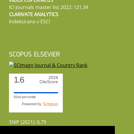
ICI Journals master list 2022: 121,34
CLARIVATE ANALYTICS
Indeksirano v ESCI
SCOPUS ELSEVIER
1.6
2024
CiteScore
82nd percentile
Powered by
SNIP (2021): 0,79
CiteScoreTracker (2022): 1,8