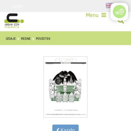
Login
Menu
IZDAJE
REDNE
POVZETEK
Kazalo