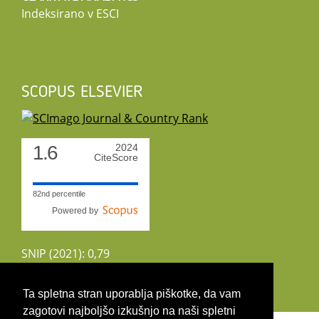
Indeksirano v ESCI
SCOPUS ELSEVIER
1.6
2024
CiteScore
82nd percentile
Powered by
SNIP (2021): 0,79
CiteScoreTracker (2022): 1,8
Ta spletna stran uporablja piškotke, da vam
zagotovi najboljšo izkušnjo na naši spletni