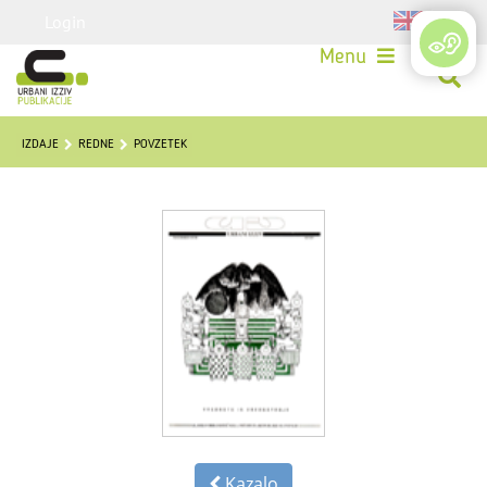
Login
Menu
IZDAJE
REDNE
POVZETEK
Kazalo