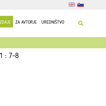
IZDAJE
ZA AVTORJE
UREDNIŠTVO
1 : 7-8