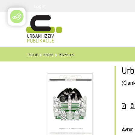
Login
IZDAJE
REDNE
POVZETEK
Urb
(Člank
Č
Avtor