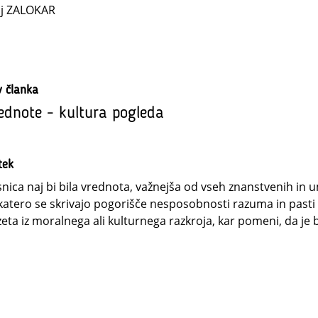
ij ZALOKAR
v članka
ednote - kultura pogleda
tek
nica naj bi bila vrednota, važnejša od vseh znanstvenih in u
katero se skrivajo pogorišče nesposobnosti razuma in pasti 
zeta iz moralnega ali kulturnega razkroja, kar pomeni, da je