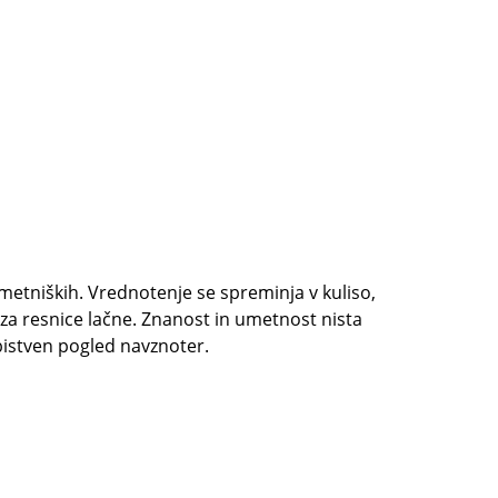
metniških. Vrednotenje se spreminja v kuliso,
za resnice lačne. Znanost in umetnost nista
 bistven pogled navznoter.