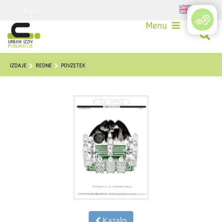
Login
Menu
IZDAJE
REDNE
POVZETEK
Kazalo