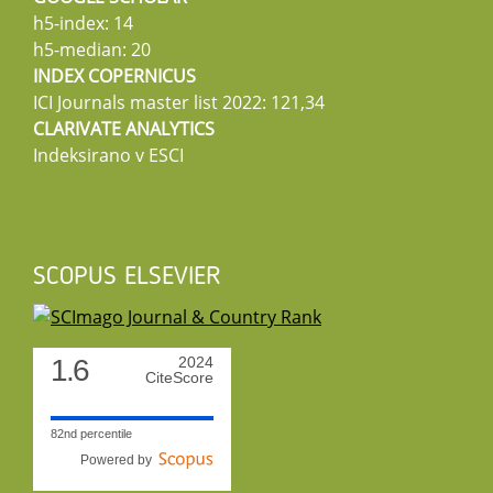
h5-index: 14
h5-median: 20
INDEX COPERNICUS
ICI Journals master list 2022: 121,34
CLARIVATE ANALYTICS
Indeksirano v ESCI
SCOPUS ELSEVIER
1.6
2024
CiteScore
82nd percentile
Powered by