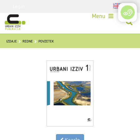
Login
Menu
IZDAJE
REDNE
POVZETEK