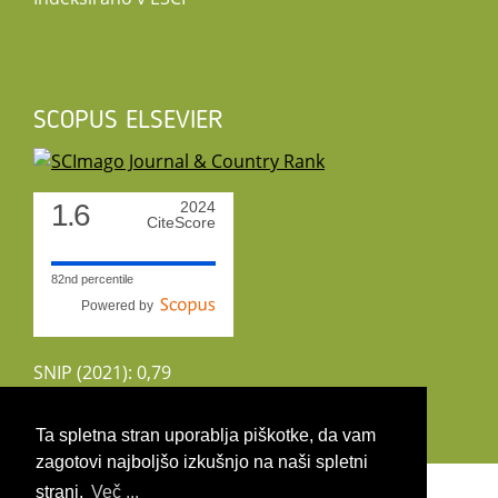
SCOPUS ELSEVIER
1.6
2024
CiteScore
82nd percentile
Powered by
SNIP (2021): 0,79
CiteScoreTracker (2022): 1,8
Ta spletna stran uporablja piškotke, da vam
zagotovi najboljšo izkušnjo na naši spletni
Copyright 2026 by UIRS
strani.
Več ...