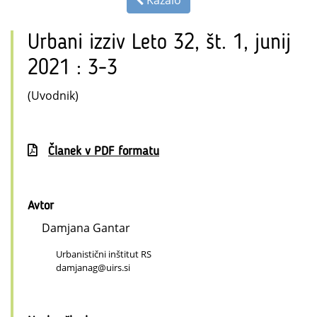
Kazalo
Urbani izziv Leto 32, št. 1, junij
2021 : 3-3
(Uvodnik)
Članek v PDF formatu
Avtor
Damjana Gantar
Urbanistični inštitut RS
damjanag@uirs.si