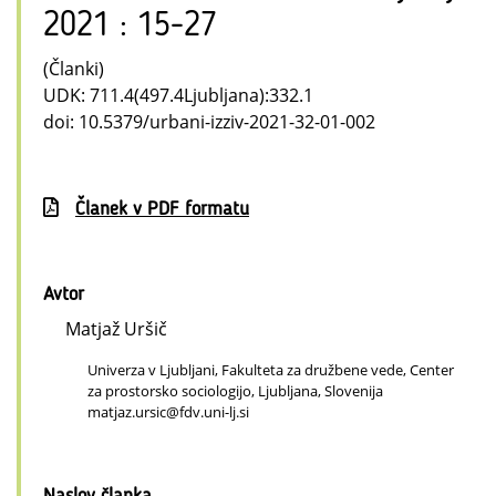
2021 : 15-27
(Članki)
UDK: 711.4(497.4Ljubljana):332.1
doi: 10.5379/urbani-izziv-2021-32-01-002
Članek v PDF formatu
Avtor
Matjaž Uršič
Univerza v Ljubljani, Fakulteta za družbene vede, Center
za prostorsko sociologijo, Ljubljana, Slovenija
matjaz.ursic@fdv.uni-lj.si
Naslov članka