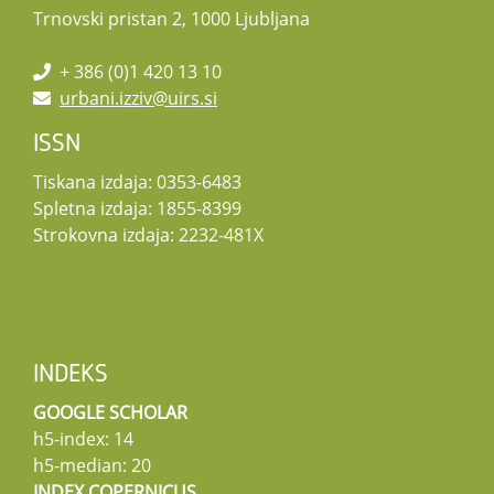
Trnovski pristan 2, 1000 Ljubljana
+ 386 (0)1 420 13 10
urbani.izziv@uirs.si
ISSN
Tiskana izdaja: 0353-6483
Spletna izdaja: 1855-8399
Strokovna izdaja: 2232-481X
INDEKS
GOOGLE SCHOLAR
h5-index: 14
h5-median: 20
INDEX COPERNICUS