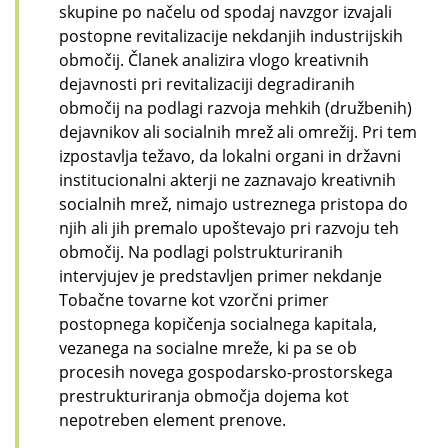
skupine po načelu od spodaj navzgor izvajali
postopne revitalizacije nekdanjih industrijskih
območij. Članek analizira vlogo kreativnih
dejavnosti pri revitalizaciji degradiranih
območij na podlagi razvoja mehkih (družbenih)
dejavnikov ali socialnih mrež ali omrežij. Pri tem
izpostavlja težavo, da lokalni organi in državni
institucionalni akterji ne zaznavajo kreativnih
socialnih mrež, nimajo ustreznega pristopa do
njih ali jih premalo upoštevajo pri razvoju teh
območij. Na podlagi polstrukturiranih
intervjujev je predstavljen primer nekdanje
Tobačne tovarne kot vzorčni primer
postopnega kopičenja socialnega kapitala,
vezanega na socialne mreže, ki pa se ob
procesih novega gospodarsko-prostorskega
prestrukturiranja območja dojema kot
nepotreben element prenove.