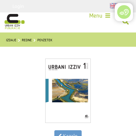
Login
Menu
IZDAJE
REDNE
POVZETEK