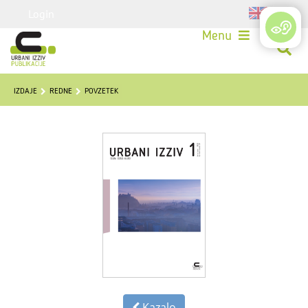
Login
Menu
IZDAJE
REDNE
POVZETEK
Kazalo