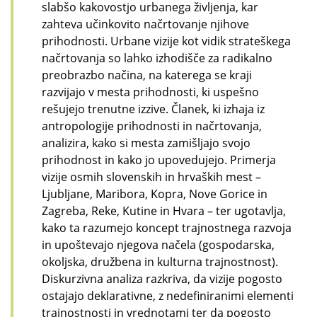
slabšo kakovostjo urbanega življenja, kar
zahteva učinkovito načrtovanje njihove
prihodnosti. Urbane vizije kot vidik strateškega
načrtovanja so lahko izhodišče za radikalno
preobrazbo načina, na katerega se kraji
razvijajo v mesta prihodnosti, ki uspešno
rešujejo trenutne izzive. Članek, ki izhaja iz
antropologije prihodnosti in načrtovanja,
analizira, kako si mesta zamišljajo svojo
prihodnost in kako jo upovedujejo. Primerja
vizije osmih slovenskih in hrvaških mest –
Ljubljane, Maribora, Kopra, Nove Gorice in
Zagreba, Reke, Kutine in Hvara – ter ugotavlja,
kako ta razumejo koncept trajnostnega razvoja
in upoštevajo njegova načela (gospodarska,
okoljska, družbena in kulturna trajnostnost).
Diskurzivna analiza razkriva, da vizije pogosto
ostajajo deklarativne, z nedefiniranimi elementi
trajnostnosti in vrednotami ter da pogosto