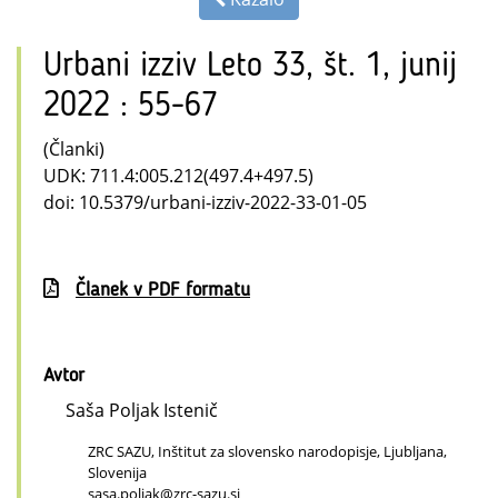
Urbani izziv Leto 33, št. 1, junij
2022 : 55-67
(Članki)
UDK: 711.4:005.212(497.4+497.5)
doi: 10.5379/urbani-izziv-2022-33-01-05
Članek v PDF formatu
Avtor
Saša Poljak Istenič
ZRC SAZU, Inštitut za slovensko narodopisje, Ljubljana,
Slovenija
sasa.poljak@zrc-sazu.si