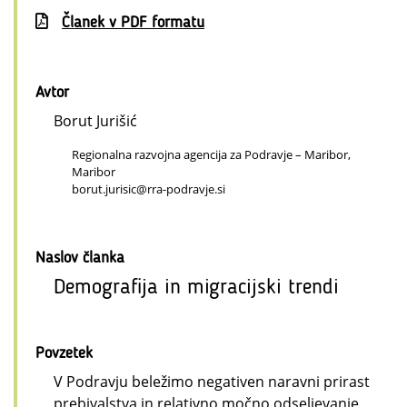
Članek v PDF formatu
Avtor
Borut Jurišić
Regionalna razvojna agencija za Podravje – Maribor,
Maribor
borut.jurisic@rra-podravje.si
Naslov članka
Demografija in migracijski trendi
Povzetek
V Podravju beležimo negativen naravni prirast
prebivalstva in relativno močno odseljevanje,