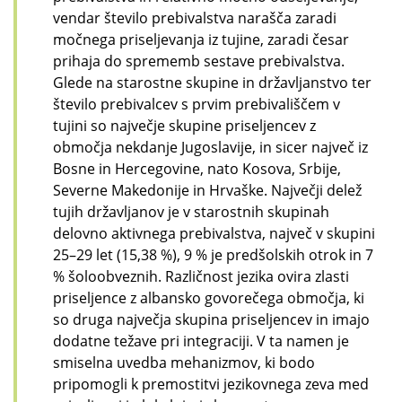
vendar število prebivalstva narašča zaradi
močnega priseljevanja iz tujine, zaradi česar
prihaja do sprememb sestave prebivalstva.
Glede na starostne skupine in državljanstvo ter
število prebivalcev s prvim prebivališčem v
tujini so največje skupine priseljencev z
območja nekdanje Jugoslavije, in sicer največ iz
Bosne in Hercegovine, nato Kosova, Srbije,
Severne Makedonije in Hrvaške. Največji delež
tujih državljanov je v starostnih skupinah
delovno aktivnega prebivalstva, največ v skupini
25–29 let (15,38 %), 9 % je predšolskih otrok in 7
% šoloobveznih. Različnost jezika ovira zlasti
priseljence z albansko govorečega območja, ki
so druga največja skupina priseljencev in imajo
dodatne težave pri integraciji. V ta namen je
smiselna uvedba mehanizmov, ki bodo
pripomogli k premostitvi jezikovnega zeva med