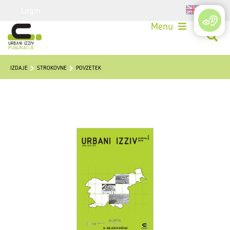
Login
Menu
IZDAJE
STROKOVNE
POVZETEK