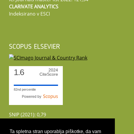
CLARIVATE ANALYTICS
Indeksirano v ESCI
SCOPUS ELSEVIER
1.6
2024
CiteScore
82nd percentile
Powered by
SNIP (2021): 0,79
CiteScoreTracker (2022): 1,8
Ta spletna stran uporablja piškotke, da vam