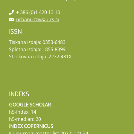
+ 386 (0)1 420 13 10
urbani.izziv@uirs.si
ISSN
Tiskana izdaja: 0353-6483
Spletna izdaja: 1855-8399
Strokovna izdaja: 2232-481X
INDEKS
GOOGLE SCHOLAR
h5-index: 14
h5-median: 20
INDEX COPERNICUS
ICI Journals master list 2022: 121,34