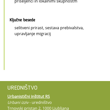
priseljenci in lokalnimi skupnostm
Ključne besede
selitveni prirast, sestava prebivalstva,
upravljanje migracij
UREDNIŠTVO
Urbanistični inštitut RS
Urbani izziv
- uredništvo
Trnovski pristan 2, 1000 Ljubljana