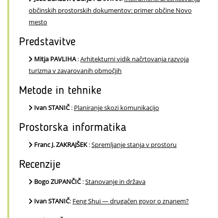
občinskih prostorskih dokumentov: primer občine Novo
mesto
Predstavitve
Mitja PAVLIHA
:
Arhitekturni vidik načrtovanja razvoja
turizma v zavarovanih območjih
Metode in tehnike
Ivan STANIČ
:
Planiranje skozi komunikacijo
Prostorska informatika
Franc J. ZAKRAJŠEK
:
Spremljanje stanja v prostoru
Recenzije
Bogo ZUPANČIČ
:
Stanovanje in država
Ivan STANIČ
:
Feng Shui — drugačen govor o znanem?