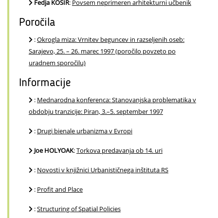
Fedja KOŠIR
:
Povsem neprimeren arhitekturni učbenik
Poročila
:
Okrogla miza: Vrnitev beguncev in razseljenih oseb:
Sarajevo, 25. – 26. marec 1997 (poročilo povzeto po
uradnem sporočilu)
Informacije
:
Mednarodna konferenca: Stanovanjska problematika v
obdobju tranzicije: Piran, 3.–5. september 1997
:
Drugi bienale urbanizma v Evropi
Joe HOLYOAK
:
Torkova predavanja ob 14. uri
:
Novosti v knjižnici Urbanističnega inštituta RS
:
Profit and Place
:
Structuring of Spatial Policies