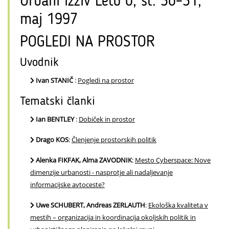
Urbani izziv Leto 0, št. 30–31,
maj 1997
POGLEDI NA PROSTOR
Uvodnik
Ivan STANIČ
:
Pogledi na prostor
Tematski članki
Ian BENTLEY
:
Dobiček in prostor
Drago KOS
:
Členjenje prostorskih politik
Alenka FIKFAK, Alma ZAVODNIK
:
Mesto Cyberspace: Nove
dimenzije urbanosti - nasprotje ali nadaljevanje
informacijske avtoceste?
Uwe SCHUBERT, Andreas ZERLAUTH
:
Ekološka kvaliteta v
mestih – organizacija in koordinacija okoljskih politik in