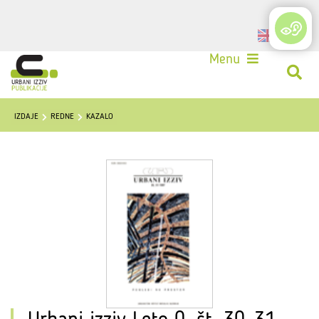
Login
Menu
IZDAJE
REDNE
KAZALO