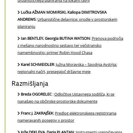
urbanističnega planiranja na lokalni ravni
Lučka AŽMAN MOMIRSKI, Kaliopa DIMITROVSKA
ANDREWS
:
Urbanistične delavnice: orodje v prostorskem
planiranju
Ian BENTLEY, Georgia BUTINA WATSON
:
Prenova področja
z mešano narodnostno sestavo ter večstransko
namembnostjo: primer Robin Hood Chasa
Karel SCHMEIDLER
:
Južna Moravska – Spodnja Avstrija:
regionalni načrt, presegajoč državne meje
Razmišljanja
Breda OGORELEC
:
Odločitve Ustavnega sodišča, ki se
nanašajo na občinske prostorske dokumente
Franc J. ZAKRAJŠEK
:
Predlog elektronskega registriranja
nameravanih posegov v prostor
Jože DEKLEVA, Darja PLANTAN
:
Instrumenti uresničevanja