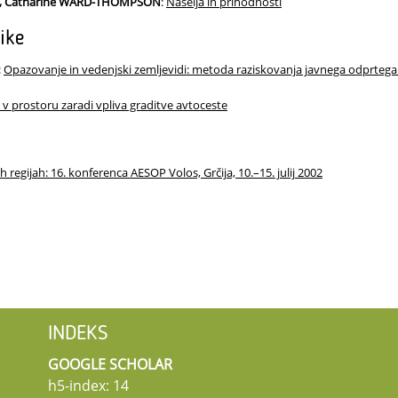
K, Catharine WARD-THOMPSON
:
Naselja in prihodnosti
ike
:
Opazovanje in vedenjski zemljevidi: metoda raziskovanja javnega odprteg
 v prostoru zaradi vpliva graditve avtoceste
h regijah: 16. konferenca AESOP Volos, Grčija, 10.–15. julij 2002
INDEKS
GOOGLE SCHOLAR
h5-index: 14