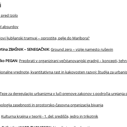
i
 pred Izolo
l absurdov
ovi ljubljanski tramvaj – oprostite, pelje do Maribora?
artina ZBAŠNIK – SENEGAČNIK
:
Ground zero – vizije namesto ruševin
ečko PEGAN
:
Preobrati v organizirani večstanovanjski gradnji – koncepti, tehno
ionalne vrednote, kvantitativna rast in kakovosten razvoj: študija za urban
Teze za deregulacijo urbanizma v luči prenove zakonov s področja urejanja 
pologija zasebnosti in prostorsko-časovna organizacija bivanja
:
Kulturna krajina v teoriji - 1. del: središče, jedro in trikotnik