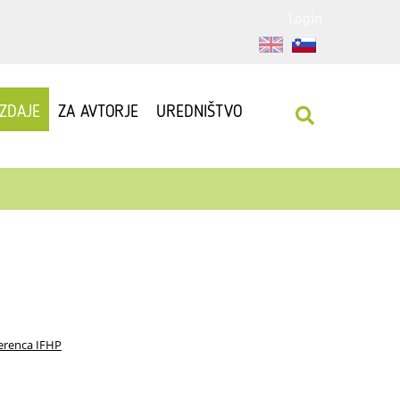
Login
IZDAJE
ZA AVTORJE
UREDNIŠTVO
erenca IFHP