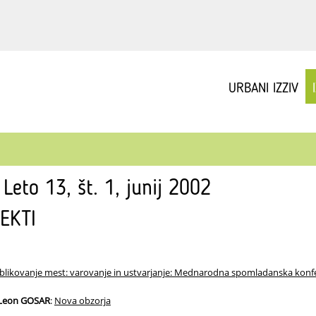
URBANI IZZIV
 Leto 13, št. 1, junij 2002
EKTI
blikovanje mest: varovanje in ustvarjanje: Mednarodna spomladanska konf
 Leon GOSAR
:
Nova obzorja