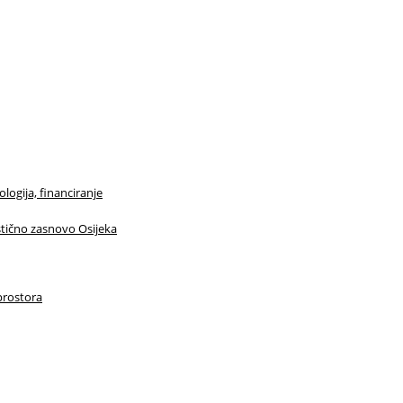
logija, financiranje
istično zasnovo Osijeka
prostora