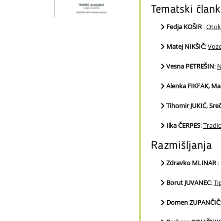
Tematski člank
Fedja KOŠIR
:
Otok
Matej NIKŠIČ
:
Voze
Vesna PETREŠIN
:
N
Alenka FIKFAK, M
Tihomir JUKIĆ, Sr
Ilka ČERPES
:
Tradic
Razmišljanja
Zdravko MLINAR
:
Borut JUVANEC
:
Ti
Domen ZUPANČIČ