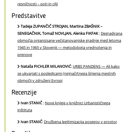
resničnosti – poti in cilji
Predstavitve
Tadeja ZUPANČIČ STROJAN, Martina ZBAŠNIK –
SENEGAČNIK, Tomaž NOVLJAN, Alenka FIKFAK
:
Degradirana
območja organizsane večstanovanjske gradnje med letoma
1945 in 1965 v Sloveniji — metodologia vrednotenja in
prenove
Nataša PICHLER MILANOVIĆ
:
URBS PANDENS — Ali kako
se ukvarjati s posledicami (ne)načrtnega širjenja mestnih
območij v združeni Evropi
Recenzije
Ivan STANIČ
:
Nove knjige v knjižnici Urbanističnega
inštituta
Ivan STANIČ
:
Družbena legitimizacija posegov v prostor