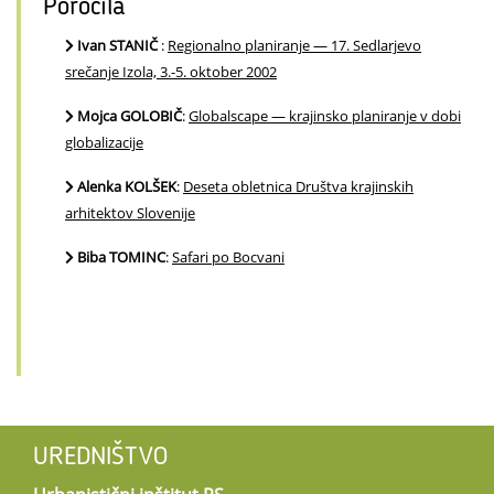
Poročila
Ivan STANIČ
:
Regionalno planiranje — 17. Sedlarjevo
srečanje Izola, 3.-5. oktober 2002
Mojca GOLOBIČ
:
Globalscape — krajinsko planiranje v dobi
globalizacije
Alenka KOLŠEK
:
Deseta obletnica Društva krajinskih
arhitektov Slovenije
Biba TOMINC
:
Safari po Bocvani
UREDNIŠTVO