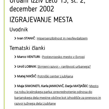
Urbani izziv Leto 13, št. 2,
december 2002
IZGRAJEVANJE MESTA
Uvodnik
Ivan STANIČ
:
Hipersenzibilnost in neofevdalizem
Tematski članki
Marco VENTURI
:
Postevropsko mesto v Evropi
Uroš LOBNIK
:
Strnjeni razvoj – ranljivost urbanega?
Matej NIKŠIČ
:
Potniški center Ljubljana
Maja SIMONETI, Karla JANKOVIČ, Darja MATJAŠEC
:
Mesto
na robu krajinskega parka: prevrednotenje odnosa do
barjanskega dela mestne občine kot izhodišče za prenovo in
razvoj južnega dela Ljubljane