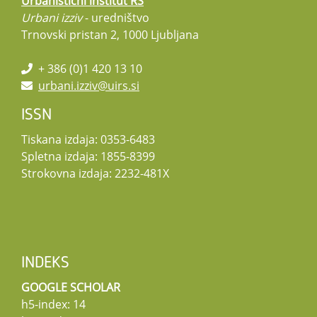
Urbanistični inštitut RS
Urbani izziv
- uredništvo
Trnovski pristan 2, 1000 Ljubljana
+ 386 (0)1 420 13 10
urbani.izziv@uirs.si
ISSN
Tiskana izdaja: 0353-6483
Spletna izdaja: 1855-8399
Strokovna izdaja: 2232-481X
INDEKS
GOOGLE SCHOLAR
h5-index: 14