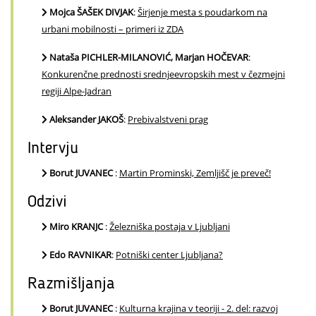
Mojca ŠAŠEK DIVJAK
:
Širjenje mesta s poudarkom na
urbani mobilnosti – primeri iz ZDA
Nataša PICHLER-MILANOVIĆ, Marjan HOČEVAR
:
Konkurenčne prednosti srednjeevropskih mest v čezmejni
regiji Alpe-Jadran
Aleksander JAKOŠ
:
Prebivalstveni prag
Intervju
Borut JUVANEC
:
Martin Prominski, Zemljišč je preveč!
Odzivi
Miro KRANJC
:
Železniška postaja v Ljubljani
Edo RAVNIKAR
:
Potniški center Ljubljana?
Razmišljanja
Borut JUVANEC
:
Kulturna krajina v teoriji - 2. del: razvoj