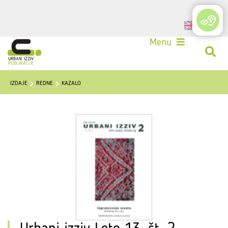
Login
Menu
IZDAJE
REDNE
KAZALO