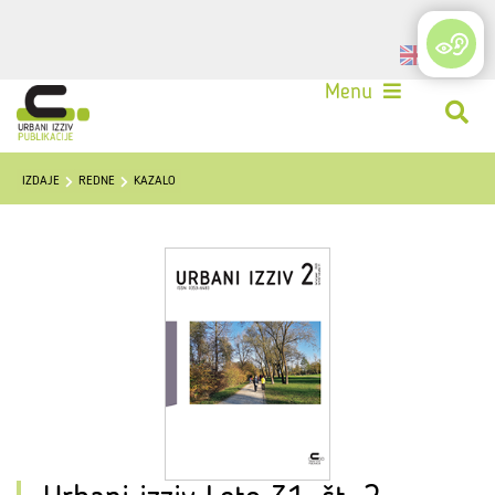
Login
Menu
IZDAJE
REDNE
KAZALO