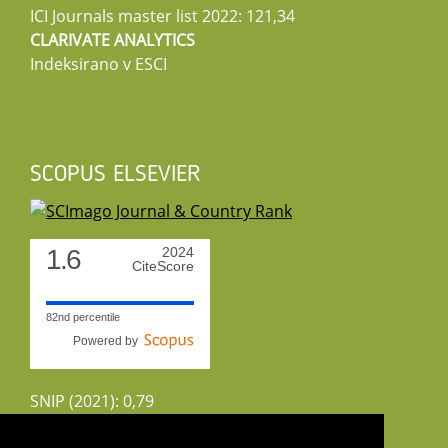
ICI Journals master list 2022: 121,34
CLARIVATE ANALYTICS
Indeksirano v ESCI
SCOPUS ELSEVIER
1.6
2024
CiteScore
82nd percentile
Powered by
SNIP (2021): 0,79
CiteScoreTracker (2022): 1,8