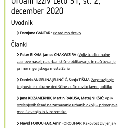
Urbani izziv Leto 31, št. 2,
december 2020
Uvodnik
Damjana GANTAR
:
Posadimo drevo
Članki
Peter BIKAM, James CHAKWIZIRA
:
Vpliv tradicionalne
zasnove naselij na urbanistično oblikovanje in načrtovanje:
primer nigerijskega mesta Zaria
Daniela ANGELINA JELINČIĆ, Sanja TIŠMA
:
Zagotavljanje
trajnostne kulturne dediščine z učinkovito javno politiko
Jana KOZAMERNIK, Martin RAKUŠA, Matej NIKŠIČ
:
Vpliv
ozelenjenih fasad na zaznavanje urbanih okolij – primerjava
med Slovenijo in Nizozemsko
Navid FOROUHAR, Amir FOROUHAR
:
Kakovost življenja v