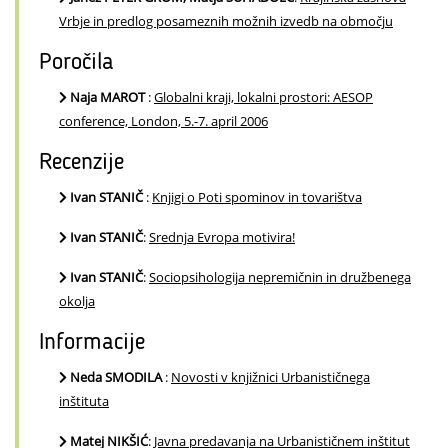
Vrbje in predlog posameznih možnih izvedb na območju
Poročila
Naja MAROT
:
Globalni kraji, lokalni prostori: AESOP
conference, London, 5.-7. april 2006
Recenzije
Ivan STANIČ
:
Knjigi o Poti spominov in tovarištva
Ivan STANIČ
:
Srednja Evropa motivira!
Ivan STANIČ
:
Sociopsihologija nepremičnin in družbenega
okolja
Informacije
Neda SMODILA
:
Novosti v knjižnici Urbanističnega
inštituta
Matej NIKŠIĆ
:
Javna predavanja na Urbanističnem inštitut