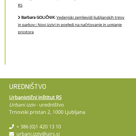
RS
Barbara GOLIČNIK
:
Vedenjski zemljevidi ljubljanskih trgov
in parkov:: Novi izzivi in pogledi na načrtovanje in urejanje
prostora
UREDNIŠTVO
Urbanistični inštitut RS
Urbani izziv
- uredništvo
Trnovski pristan 2, 1000 Ljubljana
+ 386 (0)1 420 13 10
urbani.izziv@uirs.si