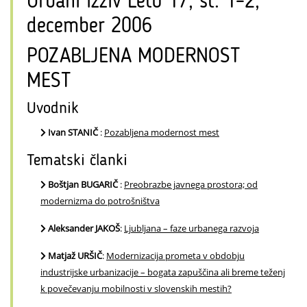
Urbani izziv Leto 17, št. 1–2,
december 2006
POZABLJENA MODERNOST
MEST
Uvodnik
Ivan STANIČ
:
Pozabljena modernost mest
Tematski članki
Boštjan BUGARIČ
:
Preobrazbe javnega prostora; od
modernizma do potrošništva
Aleksander JAKOŠ
:
Ljubljana – faze urbanega razvoja
Matjaž URŠIČ
:
Modernizacija prometa v obdobju
industrijske urbanizacije – bogata zapuščina ali breme teženj
k povečevanju mobilnosti v slovenskih mestih?