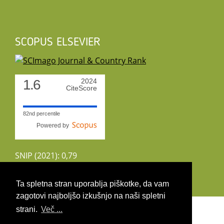
SCOPUS ELSEVIER
1.6
2024
CiteScore
82nd percentile
Powered by
SNIP (2021): 0,79
CiteScoreTracker (2022): 1,8
Ta spletna stran uporablja piškotke, da vam
zagotovi najboljšo izkušnjo na naši spletni
Copyright 2026 by UIRS
strani.
Več ...