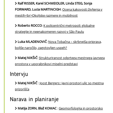
Ralf RISSER, Karel SCHMEIDLER, Linda STEG, Sonja
FORWARD, Lucia MARTINCIGH
:
Ocena kakovosti življenja v
mestih<br>Okoljske razmere in mobilnost
Roberto ROCCO
:
K policentrični metropoli: globalne
strategije in neenakomeren razvoj v São Paulu
Luka MLADENOVIČ
:
Nova Tobačna – skrbnejša priprava,
boljše naročilo, zagotovljen uspeh?
Matej NIKŠIČ
:
Strukturiranost odprtega mestnega javnega
prostora v uporabnikovi miselni predstavi
Intervju
Matej NIKŠIČ
:
Joost Bergers:: Javni prostori ulic so mestna
prizorišča
Narava in planiranje
Matija ZORN, Blaž KOMAC
:
Geomorfologija in prostorsko