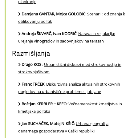
planiranje
Damjana GANTAR, Mojca GOLOBIČ
:
Scenariji: od znanja k
oblikovanju politik
Andreja ŠKVARČ, Ivan KODRIČ
:
Narava in regulacija:
urejanje vinogradov in sadovnjakov na terasah
Razmišljanja
Drago KOS
:
Urbanistični diskurzi med strokovnostjo in
strokovnjaštvom
Franc TRČEK
:
Diskurzivna analiza aktualnih strokovnih
pogledov na urbanistične probleme Ljubljane
Boštjan KERBLER − KEFO
:
Večnamenskost kmetijstva in
kmetijska politika
Jan SUCHÁČEK, Matej NIKŠIČ
:
Urbana geografija
denarnega gospodarstva v Češki republiki