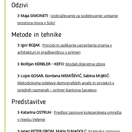
Odzivi
Maja SIMONETI
:
Izobraževanje za sodelovanje: urejanje
prostora mora v šolo!
Metode in tehnike
Igor BIZJAK
:
Principi in aplikacije upravljanja znanja v
arhitekturi in gradbeništvu s primeri
Boštjan KERBLER − KEFO
:
Modeli diskretne izbire
Lojze GOSAR, Gordana MEMIŠEVIĆ, Sabina MUJKIĆ
:
Metodologija izdelave demografskih analiz in projekcij v
izrednih razmerah – primer Kantona Sarajevo
Predstavitve
Katarina OSTRUH
:
Predlog zasnove kolesarskega omrežja
v mestu Velenje
Janez PETER GROM, Matja SUHADOLC
:
Krajinska zasnova