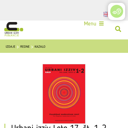
Login
Menu
IZDAJE
REDNE
KAZALO