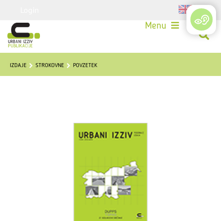
Login
Menu
IZDAJE
STROKOVNE
POVZETEK