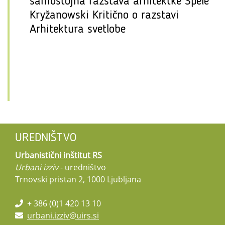
samostojna razstava arhitektke Špele
Kryžanowski Kritično o razstavi
Arhitektura svetlobe
UREDNIŠTVO
Urbanistični inštitut RS
Urbani izziv
- uredništvo
Trnovski pristan 2, 1000 Ljubljana
+ 386 (0)1 420 13 10
urbani.izziv@uirs.si