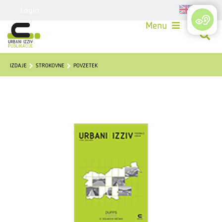
Login
Menu
IZDAJE
STROKOVNE
POVZETEK