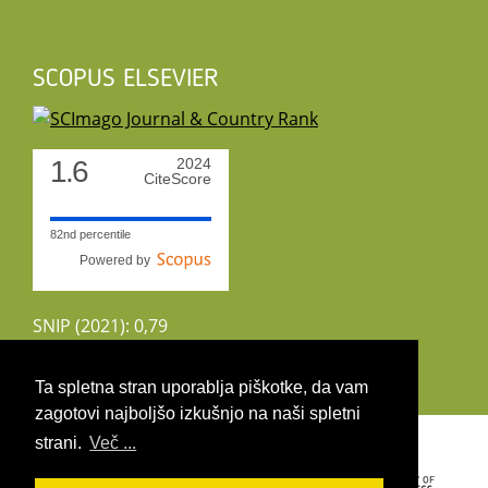
SCOPUS ELSEVIER
1.6
2024
CiteScore
82nd percentile
Powered by
SNIP (2021): 0,79
CiteScoreTracker (2022): 1,8
Ta spletna stran uporablja piškotke, da vam
zagotovi najboljšo izkušnjo na naši spletni
Copyright 2026 by UIRS
strani.
Več ...