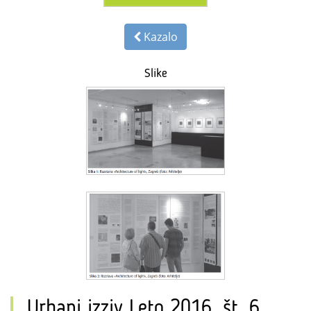
Kazalo
Slike
Urbani izziv Leto 2016, št. 6,