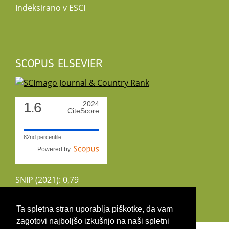
Indeksirano v ESCI
SCOPUS ELSEVIER
1.6
2024
CiteScore
82nd percentile
Powered by
SNIP (2021): 0,79
CiteScoreTracker (2022): 1,8
Ta spletna stran uporablja piškotke, da vam
zagotovi najboljšo izkušnjo na naši spletni