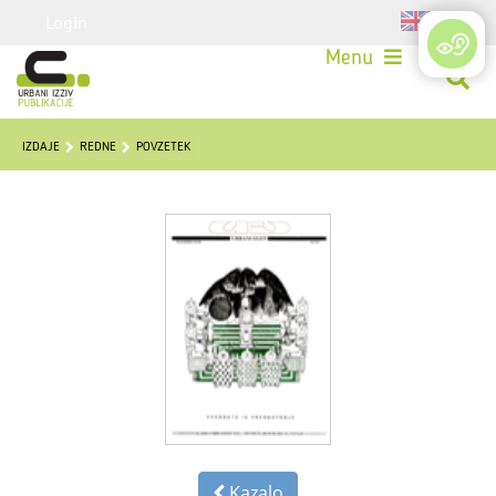
Login
Menu
IZDAJE
REDNE
POVZETEK
Kazalo