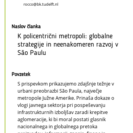
rocco@bk.tudelft.nl
Naslov članka
K policentrični metropoli: globalne
strategije in neenakomeren razvoj v
São Paulu
Povzetek
S prispevkom prikazujemo zdajšnje težnje v
urbani preobrazbi São Paula, največje
metropole Južne Amerike. Prinaša dokaze o
vlogi javnega sektorja pri pospeševanju
infrastrukturnih izboljšav zaradi krepitve
aglomeracije, ki bi moral postati glasnik
nacionalnega in globalnega pretoka