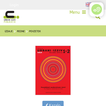
Login
Menu
IZDAJE
REDNE
POVZETEK
Kazalo