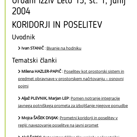
Urbani izziv Leto 15, št. 1, junij
2004
KORIDORJI IN POSELITEV
Uvodnik
Ivan STANIČ
:
Bivanje na hodniku
Tematski članki
Milena HAZLER-PAPIČ
:
Poselitev kot prostorski sistem in
predmet obravnave v prostorskem načrtovanju – osnovni
pojmi
Aljaž PLEVNIK, Marjan LEP
:
Pomen notranje integracije
javnega potniškega prometa za izboljšanje njegove ponudbe
Mojca ŠAŠEK DIVJAK
:
Prometni koridorji in poselitev v
regiji: navezovanje poselitve na javni promet