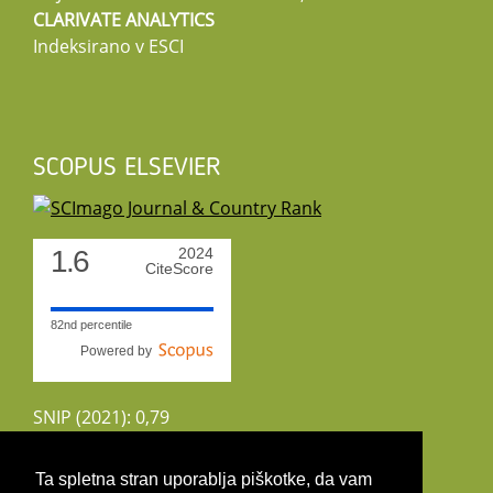
CLARIVATE ANALYTICS
Indeksirano v ESCI
SCOPUS ELSEVIER
1.6
2024
CiteScore
82nd percentile
Powered by
SNIP (2021): 0,79
CiteScoreTracker (2022): 1,8
Ta spletna stran uporablja piškotke, da vam