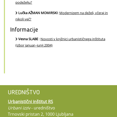
podeželju?
Lučka AŽMAN MOMIRSKI
:
Modernizem na deželi, včeraj in
nikoli več?
Informacije
Vesna SLABE
:
Novosti v knjžnici urbanističnega inštituta
(izbor januar–junij 2004)
UREDNIŠTVO
Urbanistični inštitut RS
Urbani izziv
- uredništvo
Trnovski pristan 2, 1000 Ljubljana