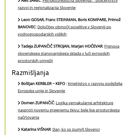
Aleš ŠAREC
:
Petnajstsrediščna Slovenija? : policentrični
razvoj in regionalizacija Slovenije
Leon GOSAR, Franc STEINMAN, Boris KOMPARE, Primož
BANOVEC
:
Določitev območij poselitve v Sloveniji po
vodnogospodarskih vidikih
Tadeja ZUPANČIČ STROJAN, Marjan HOČEVAR
:
Prenova
slovenskega stanovanjskega sklada v luči evropskih
prostorskih omrežij
Razmišljanja
Boštjan KERBLER − KEFO
:
Kmetijstvo v razvoju podeželja
Evropske unije in Slovenije
Domen ZUPANČIČ
:
Logika vernakularne arhitekture
nasproti novemu grajenemu tkivu: bele lise prostorskega
načrtovanja
Katarina VIŠNAR
:
Dan, ko so izumrli Slovenci