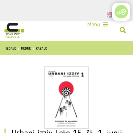
Login
Menu
IZDAJE
REDNE
KAZALO