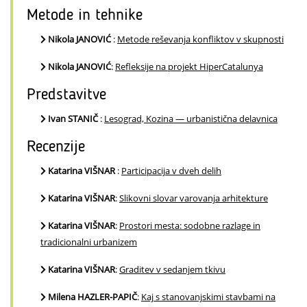
Metode in tehnike
Nikola JANOVIĆ
:
Metode reševanja konfliktov v skupnosti
Nikola JANOVIĆ
:
Refleksije na projekt HiperCatalunya
Predstavitve
Ivan STANIČ
:
Lesograd, Kozina — urbanistična delavnica
Recenzije
Katarina VIŠNAR
:
Participacija v dveh delih
Katarina VIŠNAR
:
Slikovni slovar varovanja arhitekture
Katarina VIŠNAR
:
Prostori mesta: sodobne razlage in
tradicionalni urbanizem
Katarina VIŠNAR
:
Graditev v sedanjem tkivu
Milena HAZLER-PAPIČ
:
Kaj s stanovanjskimi stavbami na