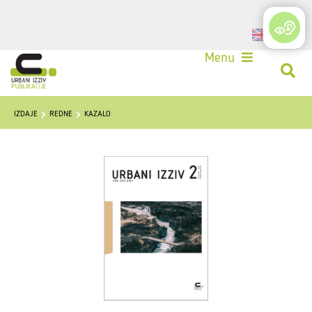
Login
Menu
IZDAJE
REDNE
KAZALO