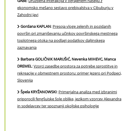
GABE
:
Družbena interakcija v ograjenem naselju z
ekonomsko mešano sestavo prebivalstva v Cibuburju v
Zahodni Javi
Gordana KAPLAN
:
Presoja vloge zelenih in pozidanih
površin pri zmanjševanju učinkov površinskega mestnega
toplotnega otoka na podlagi podatkov daljinskega
zaznavanja
Barbara GOLIČNIK MARUŠIĆ, Nevenka MIHEVC, Manca
DREMEL
:
Vzorci zasedbe prostora za potrebe sprostitve in
rekreacije v obmestnem prostoru: primer Jezero pri Podpeci,
Slovenija
Špela KRYŽANOWSKI
:
Primerjalna analiza med izbranimi
priporocili fengšuiske šole oblike, jezikom vzorcev Alexandra
in sodelavcev ter spoznanji okoljske psihologije