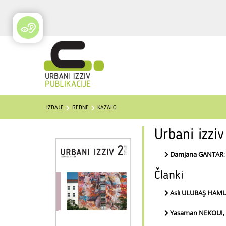
IZDAJE
REDNE
KAZALO
Urbani izzi
Damjana GANTAR
Članki
Aslı ULUBAŞ HAM
Yasaman NEKOUI,