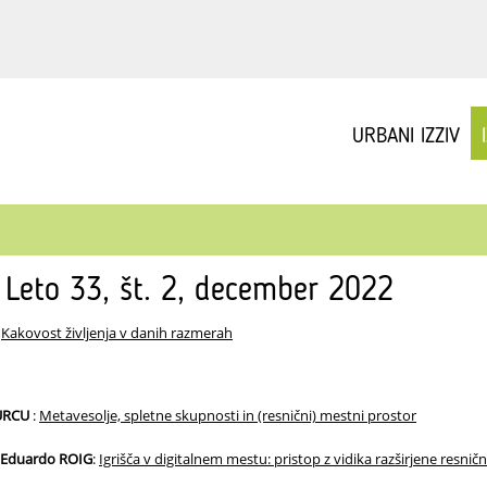
URBANI IZZIV
v Leto 33, št. 2, december 2022
:
Kakovost življenja v danih razmerah
URCU
:
Metavesolje, spletne skupnosti in (resnični) mestni prostor
 Eduardo ROIG
:
Igrišča v digitalnem mestu: pristop z vidika razširjene resničn