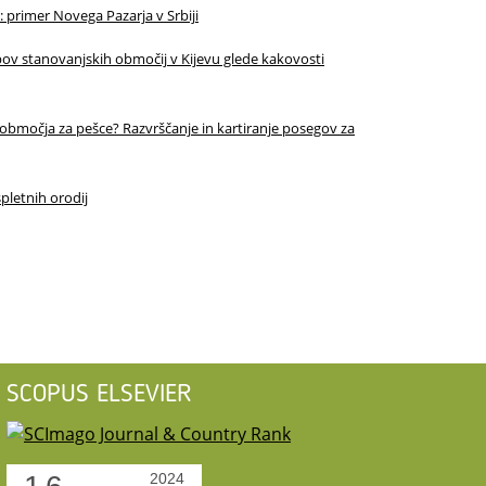
 primer Novega Pazarja v Srbiji
pov stanovanjskih območij v Kijevu glede kakovosti
ti območja za pešce? Razvrščanje in kartiranje posegov za
pletnih orodij
SCOPUS ELSEVIER
2024