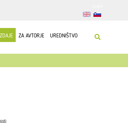
Login
IZDAJE
ZA AVTORJE
UREDNIŠTVO
osti