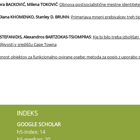
era BACKOVIĆ, Milena TOKOVIĆ
:
Obnova postsocialistične mestne identitete:
Diana KHOMENKO, Stanley D. BRUNN
:
Primerjava mnenj prebivalcev treh ti
 STEFANIDIS, Alexandros BARTZOKAS-TSIOMPRAS
:
Kje bi bilo treba izboljša
odljivosti v središču Cape Towna
nost objektov za funkcionalno ovirane osebe: metoda za popis z uporabo s
INDEKS
GOOGLE SCHOLAR
h5-index: 14
h5-median: 20