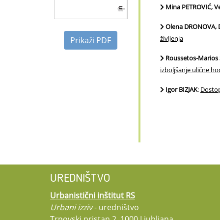
Mina PETROVIĆ, V
Olena DRONOVA, 
življenja
Prikaži PDF
Roussetos-Marios
izboljšanje ulične h
Igor BIZJAK
:
Dostop
UREDNIŠTVO
Urbanistični inštitut RS
Urbani izziv
- uredništvo
Trnovski pristan 2, 1000 Ljubljana