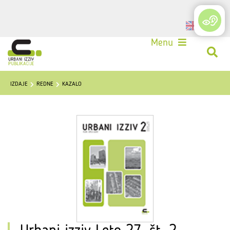
Login
Menu
IZDAJE
REDNE
KAZALO