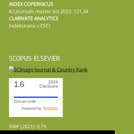
INDEX COPERNICUS
ICI Journals master list 2022: 121,34
CLARIVATE ANALYTICS
Indeksirano v ESCI
SCOPUS ELSEVIER
1.6
2024
CiteScore
82nd percentile
Powered by
SNIP (2021): 0,79
CiteScoreTracker (2022): 1,8