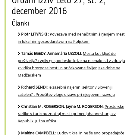
Urbani izziv Leto 27, št. 2,
december 2016
Članki
Piotr LITYŃSKI
:
Povezava med nenačrtnim širjenjem mest
in lokalnim gospodarstvom na Poljskem
Tamás EGEDY, Annamária UZZOLI
:
Mesta kot ključ do
preživetja? : vpliv gospodarske krize na neenakosti v zdravju
z vidika brezposelnosti in pričakovane življenjske dobe na
Madžarskem
Richard SENDI
:
Je zasebni najemni sektor v Sloveniji
zaželen? : Proučitev vloge države pri njegovem razvoju
Christian M. ROGERSON, Jayne M. ROGERSON
:
Prostorske
razlike v turizmu znotraj mest: primer Johannesburga v
Republiki Južna Afrika
Maléne CAMPBELL
:
Čudovit kraj in ne še eno propadajoče