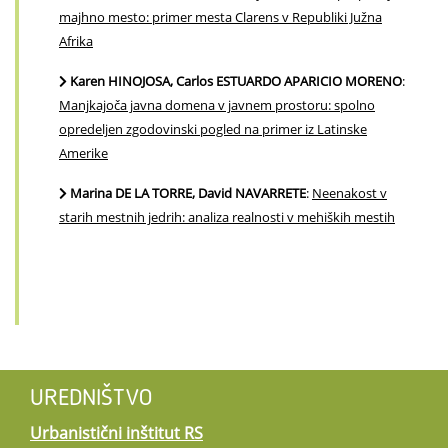
majhno mesto: primer mesta Clarens v Republiki Južna
Afrika
Karen HINOJOSA, Carlos ESTUARDO APARICIO MORENO
:
Manjkajoča javna domena v javnem prostoru: spolno
opredeljen zgodovinski pogled na primer iz Latinske
Amerike
Marina DE LA TORRE, David NAVARRETE
:
Neenakost v
starih mestnih jedrih: analiza realnosti v mehiških mestih
UREDNIŠTVO
Urbanistični inštitut RS