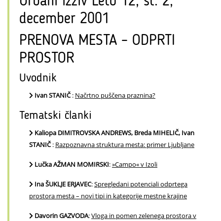
Urbani izziv Leto 12, št. 2,
december 2001
PRENOVA MESTA – ODPRTI
PROSTOR
Uvodnik
Ivan STANIČ
:
Načrtno puščena praznina?
Tematski članki
Kaliopa DIMITROVSKA ANDREWS, Breda MIHELIČ, Ivan
STANIČ
:
Razpoznavna struktura mesta: primer Ljubljane
Lučka AŽMAN MOMIRSKI
:
»Campo« v Izoli
Ina ŠUKLJE ERJAVEC
:
Spregledani potenciali odprtega
prostora mesta – novi tipi in kategorije mestne krajine
Davorin GAZVODA
:
Vloga in pomen zelenega prostora v