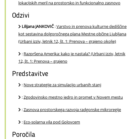
lokacijskih meril na prostorsko in funkcionalno zasnovo
Odzivi
Lilijana JANKOVIČ
:
Varstvo in prenova kulturne dediščine
kot sestavina dolgoročnega plana Mestne občine Ljubljana
(Urbani izziv, letnik 12, št. 1: Prenova – grajeno okolje)
:
Razpršena Amerika: kako je nastala? (Urbani izziv, letnik
12, št. 1: Prenova – grajeno
Predstavitve
:
Nove strategije za simulacijo urbanih stanj
:
Zgodovinsko mestno jedro in promet v Novem mestu
:
Zasnova prostorskega razvoja radgonske mikroregije
:
Eco-solarna vila pod Golovcem
Poročila