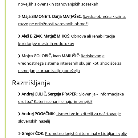
novejših slovenskih stanovanjskih soseskah
Maja SIMONETI, Darja MATJAŠEC
:
Savska obrečna krajina:
razvojne priložnosti varovanih območij
Aleš BIZJAK, Matjaž MIKOŠ
:
Obnova ali rehabilitacija
koridorjev mestnih vodotokov
Mojca GOLOBIČ, Ivan MARUŠIČ
:
Raziskovanje
vrednostnega sistema interesnih skupin kot izhodišče za
usmerjanje urbanizacije podeželja
Razmišljanja
Andrej GULIČ, Sergeja PRAPER
:
Slovenija – informacijska
družba? Kateri scenarij je najprimernejši?
Andrej POGAČNIK
:
Usmeritve in kriteriji za načrtovanje
slovenskih naselij
Gregor ČOK
:
Prometno logistični terminal v Ljubljani: vpliv