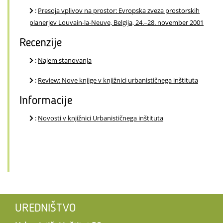
:
Presoja vplivov na prostor: Evropska zveza prostorskih
planerjev Louvain-la-Neuve, Belgija, 24.–28. november 2001
Recenzije
:
Najem stanovanja
:
Review: Nove knjige v knjižnici urbanističnega inštituta
Informacije
:
Novosti v knjižnici Urbanističnega inštituta
UREDNIŠTVO