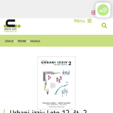
Login
Menu
IZDAJE
REDNE
KAZALO